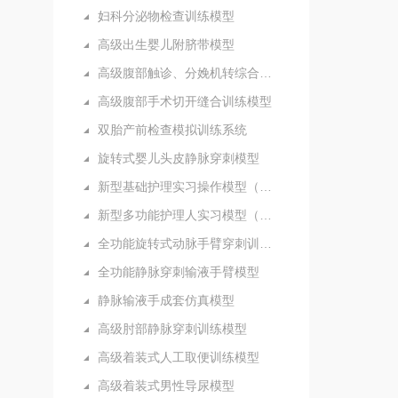
妇科分泌物检查训练模型
高级出生婴儿附脐带模型
高级腹部触诊、分娩机转综合模型
高级腹部手术切开缝合训练模型
双胎产前检查模拟训练系统
旋转式婴儿头皮静脉穿刺模型
新型基础护理实习操作模型（五部件）
新型多功能护理人实习模型（女性）
全功能旋转式动脉手臂穿刺训练模型
全功能静脉穿刺输液手臂模型
静脉输液手成套仿真模型
高级肘部静脉穿刺训练模型
高级着装式人工取便训练模型
高级着装式男性导尿模型