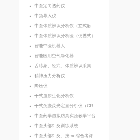
中医定向透药仪
中频导入仪
中医体质辨识分析仪（立式触摸屏）
中医体质辨识分析医（便携式）
智能中医机器人
智能医用空气净化器
舌脉象、经穴、体质辨识采集分析仪（新）
精神压力分析仪
降压仪
干式血尿生化分析仪
干式免疫荧光定量分析仪（CRP）
中医药学虚拟访真实验教学平台
中医头部针灸训练系统
中医头部针灸、按mo综合考评系统