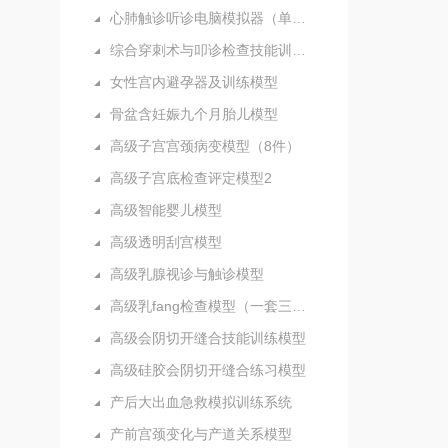
心肺触诊听诊电脑模拟器（单机版）
综合穿刺术与叩诊检查技能训练实验室
女性宫内避孕器及训练模型
骨盆含妊娠九个月胎儿模型
高级子宫宫颈病变模型（8件）
高级子宫底检查评定模型2
高级智能婴儿模型
高级透明刮宫模型
高级乳腺视诊与触诊模型
高级乳fang检查模型（一套三部件）
高级会阴切开缝合技能训练模型
高级硅胶会阴切开缝合练习模型
产后大出血急救模拟训练系统
产前宫颈变化与产道关系模型