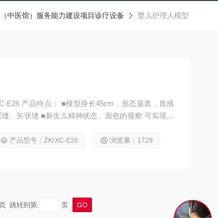
（中医馆）服务能力建设项目诊疗设备
婴儿护理人模型
，形态逼真，质感
状缝、矢状缝 ■新生儿精神状态、面色的观察 可实现操
护理 换尿布：实现臀部护理 新生儿抱持、包裹 洗浴，有
、腹股沟等部位敷爽身粉 脐部护理，脐带柔软真实 测
产品型号：ZK/XC-E26
浏览量：1729
头围 皮肤护理 体温测量：可
 末页 跳转到第
页