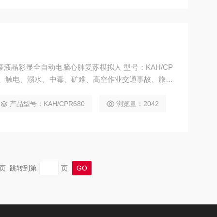
彩显全自动电脑心肺复苏模拟人 型号：KAH/CP
梗塞、触电、溺水、中毒、矿难、高空作业交通事故、旅游
造成的心脏骤停心肺复苏训练。
产品型号：KAH/CPR680
浏览量：2042
 末页 跳转到第
页