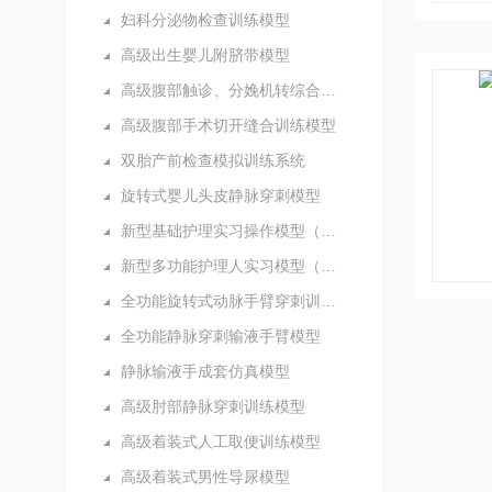
妇科分泌物检查训练模型
高级出生婴儿附脐带模型
高级腹部触诊、分娩机转综合模型
高级腹部手术切开缝合训练模型
双胎产前检查模拟训练系统
旋转式婴儿头皮静脉穿刺模型
新型基础护理实习操作模型（五部件）
新型多功能护理人实习模型（女性）
全功能旋转式动脉手臂穿刺训练模型
全功能静脉穿刺输液手臂模型
静脉输液手成套仿真模型
高级肘部静脉穿刺训练模型
高级着装式人工取便训练模型
高级着装式男性导尿模型