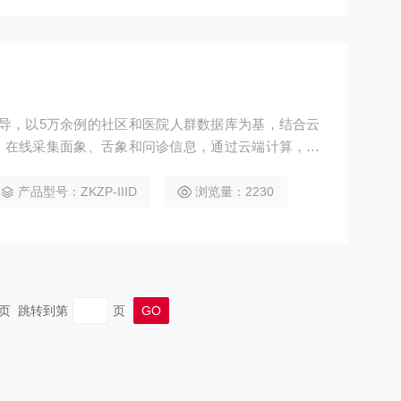
，在线采集面象、舌象和问诊信息，通过云端计算，实
导方案，其中健康状态分为:健康（健康指数）、亚健
指数）、可能患病:展现了”互联网+” 和大数据时
产品型号：ZKZP-IIID
浏览量：2230
新思路。 1、支持触摸操作，能够让用户在照镜子的
 末页 跳转到第
页