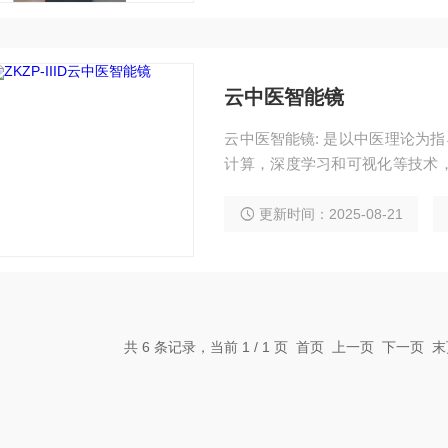
医慢病
云中医智能镜
云中医智能镜: 是以中医理论为指导，以5万余例的社区和医院人群数据库为基，结合云
计算，深度学习和可视化等技术
时给出健康报告和个性化的健康指
康（脾虚、痰湿，郁滞等8个状态及相关
更新时间：2025-08-21
代背景下的智能化中医健康服务的
共 6 条记录，当前 1 / 1 页 首页 上一页 下一页