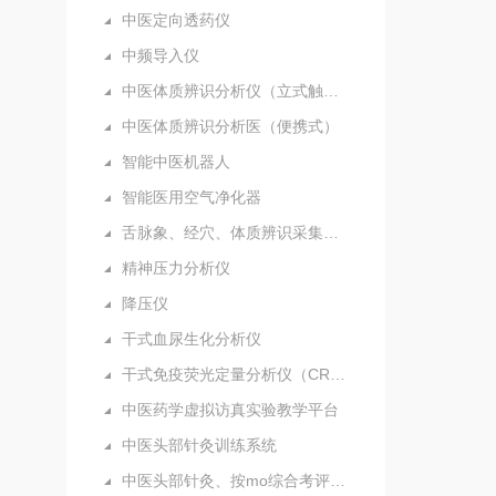
中医定向透药仪
中频导入仪
中医体质辨识分析仪（立式触摸屏）
中医体质辨识分析医（便携式）
智能中医机器人
智能医用空气净化器
舌脉象、经穴、体质辨识采集分析仪（新）
精神压力分析仪
降压仪
干式血尿生化分析仪
干式免疫荧光定量分析仪（CRP）
中医药学虚拟访真实验教学平台
中医头部针灸训练系统
中医头部针灸、按mo综合考评系统