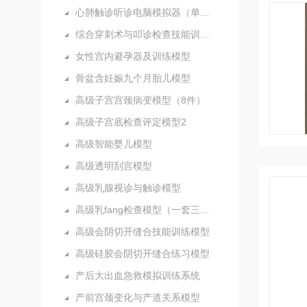
心肺触诊听诊电脑模拟器（单机版）
综合穿刺术与叩诊检查技能训练实验室
女性宫内避孕器及训练模型
骨盆含妊娠九个月胎儿模型
高级子宫宫颈病变模型（8件）
高级子宫底检查评定模型2
高级智能婴儿模型
高级透明刮宫模型
高级乳腺视诊与触诊模型
高级乳fang检查模型（一套三部件）
高级会阴切开缝合技能训练模型
高级硅胶会阴切开缝合练习模型
产后大出血急救模拟训练系统
产前宫颈变化与产道关系模型