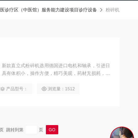
医诊疗区（中医馆）服务能力建设项目诊疗设备
粉碎机
。新款直立式粉碎机选用德国进口电机和轴承，引进日
，具有体积小，操作方便，精巧美观，药材无损耗，工
全等优点。 产品参数 粉碎量（G）：200 电机功率
（r/min）：25000 包装尺寸：172*172*395
产品型号：
浏览量：1512
 末页 跳转到第
页