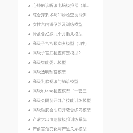
心肺触诊听诊电脑模拟器（单机版）
综合穿刺术与叩诊检查技能训练实验室
女性宫内避孕器及训练模型
骨盆含妊娠九个月胎儿模型
高级子宫宫颈病变模型（8件）
高级子宫底检查评定模型2
高级智能婴儿模型
高级透明刮宫模型
高级乳腺视诊与触诊模型
高级乳fang检查模型（一套三部件）
高级会阴切开缝合技能训练模型
高级硅胶会阴切开缝合练习模型
产后大出血急救模拟训练系统
产前宫颈变化与产道关系模型