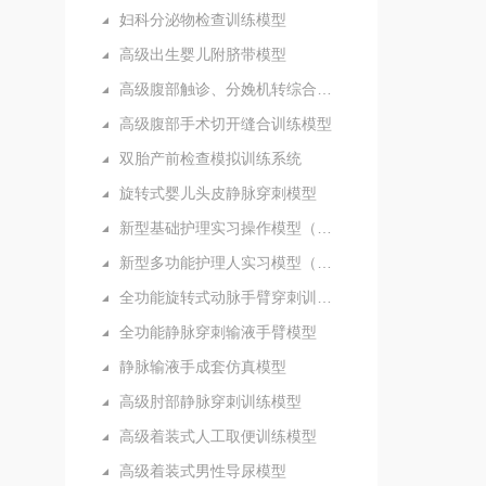
妇科分泌物检查训练模型
高级出生婴儿附脐带模型
高级腹部触诊、分娩机转综合模型
高级腹部手术切开缝合训练模型
双胎产前检查模拟训练系统
旋转式婴儿头皮静脉穿刺模型
新型基础护理实习操作模型（五部件）
新型多功能护理人实习模型（女性）
全功能旋转式动脉手臂穿刺训练模型
全功能静脉穿刺输液手臂模型
静脉输液手成套仿真模型
高级肘部静脉穿刺训练模型
高级着装式人工取便训练模型
高级着装式男性导尿模型