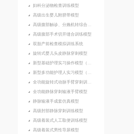
妇科分泌物检查训练模型
高级出生婴儿附脐带模型
高级腹部触诊、分娩机转综合模型
高级腹部手术切开缝合训练模型
双胎产前检查模拟训练系统
旋转式婴儿头皮静脉穿刺模型
新型基础护理实习操作模型（五部件）
新型多功能护理人实习模型（女性）
全功能旋转式动脉手臂穿刺训练模型
全功能静脉穿刺输液手臂模型
静脉输液手成套仿真模型
高级肘部静脉穿刺训练模型
高级着装式人工取便训练模型
高级着装式男性导尿模型