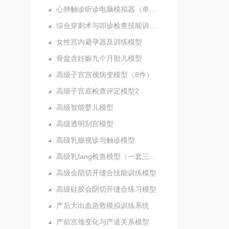
心肺触诊听诊电脑模拟器（单机版）
综合穿刺术与叩诊检查技能训练实验室
女性宫内避孕器及训练模型
骨盆含妊娠九个月胎儿模型
高级子宫宫颈病变模型（8件）
高级子宫底检查评定模型2
高级智能婴儿模型
高级透明刮宫模型
高级乳腺视诊与触诊模型
高级乳fang检查模型（一套三部件）
高级会阴切开缝合技能训练模型
高级硅胶会阴切开缝合练习模型
产后大出血急救模拟训练系统
产前宫颈变化与产道关系模型