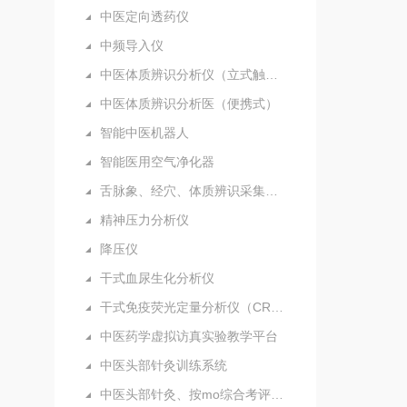
中医定向透药仪
中频导入仪
中医体质辨识分析仪（立式触摸屏）
中医体质辨识分析医（便携式）
智能中医机器人
智能医用空气净化器
舌脉象、经穴、体质辨识采集分析仪（新）
精神压力分析仪
降压仪
干式血尿生化分析仪
干式免疫荧光定量分析仪（CRP）
中医药学虚拟访真实验教学平台
中医头部针灸训练系统
中医头部针灸、按mo综合考评系统