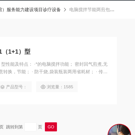
馆）服务能力建设项目诊疗设备
电脑搅拌节能两煎包装机1（1+1）型
（1+1）型
脑搅拌功能； 密封回气煎煮,无
换，节能； · 防干烧,袋装瓶装两用省耗材； · 传统
代煎煮融为一体； · 可根椐用户需要增加50－300ml无极变量包装。
产品型号：
浏览量：1585
 末页 跳转到第
页