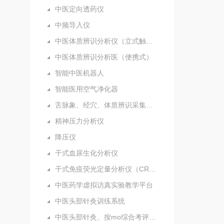
中医定向透药仪
中频导入仪
中医体质辨识分析仪（立式触摸屏）
中医体质辨识分析医（便携式）
智能中医机器人
智能医用空气净化器
舌脉象、经穴、体质辨识采集分析仪（新）
精神压力分析仪
降压仪
干式血尿生化分析仪
干式免疫荧光定量分析仪（CRP）
中医药学虚拟访真实验教学平台
中医头部针灸训练系统
中医头部针灸、按mo综合考评系统