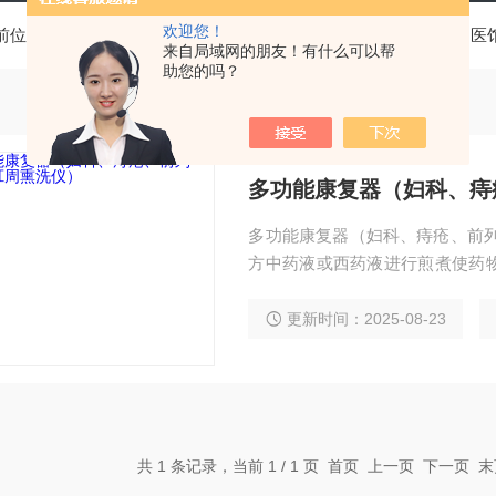
欢迎您！
前位置：
首页
产品中心
基层医疗卫生机构中医诊疗区（中医
来自局域网的朋友！有什么可以帮
助您的吗？
多功能康复器（妇科、痔
多功能康复器（妇科、痔疮、前列
方中药液或西药液进行煎煮使药
损伤等病灶部位进行熏蒸和洗浴，
汽薰蒸，温水坐浴，超声雾化，泡
更新时间：2025-08-23
常温~42℃，汽温:常温-42℃
共 1 条记录，当前 1 / 1 页 首页 上一页 下一页