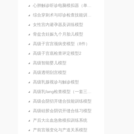
心肺触诊听诊电脑模拟器（单机版）
综合穿刺术与叩诊检查技能训练实验室
女性宫内避孕器及训练模型
骨盆含妊娠九个月胎儿模型
高级子宫宫颈病变模型（8件）
高级子宫底检查评定模型2
高级智能婴儿模型
高级透明刮宫模型
高级乳腺视诊与触诊模型
高级乳fang检查模型（一套三部件）
高级会阴切开缝合技能训练模型
高级硅胶会阴切开缝合练习模型
产后大出血急救模拟训练系统
产前宫颈变化与产道关系模型