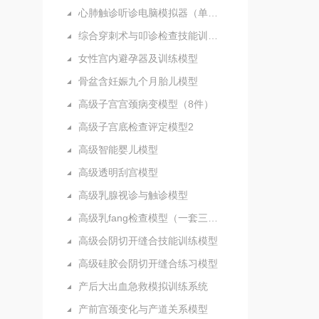
心肺触诊听诊电脑模拟器（单机版）
综合穿刺术与叩诊检查技能训练实验室
女性宫内避孕器及训练模型
骨盆含妊娠九个月胎儿模型
高级子宫宫颈病变模型（8件）
高级子宫底检查评定模型2
高级智能婴儿模型
高级透明刮宫模型
高级乳腺视诊与触诊模型
高级乳fang检查模型（一套三部件）
高级会阴切开缝合技能训练模型
高级硅胶会阴切开缝合练习模型
产后大出血急救模拟训练系统
产前宫颈变化与产道关系模型