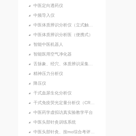
中医定向透药仪
中频导入仪
中医体质辨识分析仪（立式触摸屏）
中医体质辨识分析医（便携式）
智能中医机器人
智能医用空气净化器
舌脉象、经穴、体质辨识采集分析仪（新）
精神压力分析仪
降压仪
干式血尿生化分析仪
干式免疫荧光定量分析仪（CRP）
中医药学虚拟访真实验教学平台
中医头部针灸训练系统
中医头部针灸、按mo综合考评系统