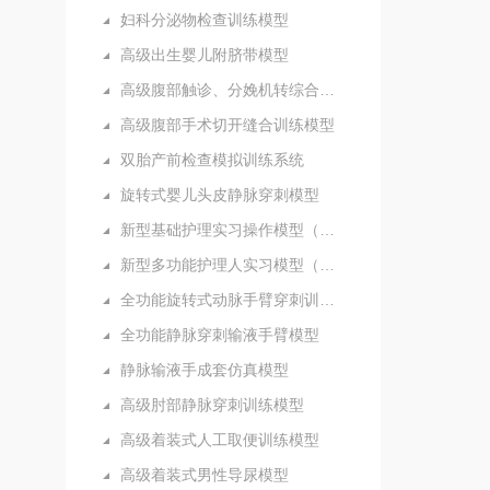
妇科分泌物检查训练模型
高级出生婴儿附脐带模型
高级腹部触诊、分娩机转综合模型
高级腹部手术切开缝合训练模型
双胎产前检查模拟训练系统
旋转式婴儿头皮静脉穿刺模型
新型基础护理实习操作模型（五部件）
新型多功能护理人实习模型（女性）
全功能旋转式动脉手臂穿刺训练模型
全功能静脉穿刺输液手臂模型
静脉输液手成套仿真模型
高级肘部静脉穿刺训练模型
高级着装式人工取便训练模型
高级着装式男性导尿模型