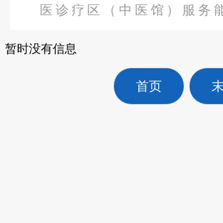
医诊疗区（中医馆）服务
备
>
LXZ-200B型熏蒸床（新
暂时没有信息
首页