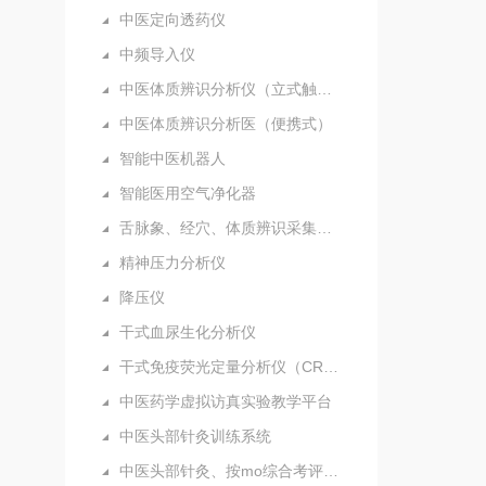
中医定向透药仪
中频导入仪
中医体质辨识分析仪（立式触摸屏）
中医体质辨识分析医（便携式）
智能中医机器人
智能医用空气净化器
舌脉象、经穴、体质辨识采集分析仪（新）
精神压力分析仪
降压仪
干式血尿生化分析仪
干式免疫荧光定量分析仪（CRP）
中医药学虚拟访真实验教学平台
中医头部针灸训练系统
中医头部针灸、按mo综合考评系统