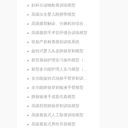
妇科分泌物检查训练模型
高级出生婴儿附脐带模型
高级腹部触诊、分娩机转综合模型
高级腹部手术切开缝合训练模型
双胎产前检查模拟训练系统
旋转式婴儿头皮静脉穿刺模型
新型基础护理实习操作模型（五部件）
新型多功能护理人实习模型（女性）
全功能旋转式动脉手臂穿刺训练模型
全功能静脉穿刺输液手臂模型
静脉输液手成套仿真模型
高级肘部静脉穿刺训练模型
高级着装式人工取便训练模型
高级着装式男性导尿模型