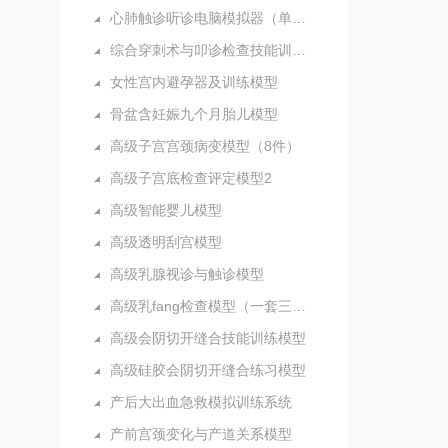
心肺触诊听诊电脑模拟器（单机版）
综合穿刺术与叩诊检查技能训练实验室
女性宫内避孕器及训练模型
骨盆含妊娠九个月胎儿模型
高级子宫宫颈病变模型（8件）
高级子宫底检查评定模型2
高级智能婴儿模型
高级透明刮宫模型
高级乳腺视诊与触诊模型
高级乳fang检查模型（一套三部件）
高级会阴切开缝合技能训练模型
高级硅胶会阴切开缝合练习模型
产后大出血急救模拟训练系统
产前宫颈变化与产道关系模型