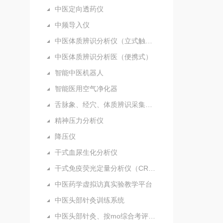
中医定向透药仪
中频导入仪
中医体质辨识分析仪（立式触摸屏）
中医体质辨识分析医（便携式）
智能中医机器人
智能医用空气净化器
舌脉象、经穴、体质辨识采集分析仪（新）
精神压力分析仪
降压仪
干式血尿生化分析仪
干式免疫荧光定量分析仪（CRP）
中医药学虚拟访真实验教学平台
中医头部针灸训练系统
中医头部针灸、按mo综合考评系统