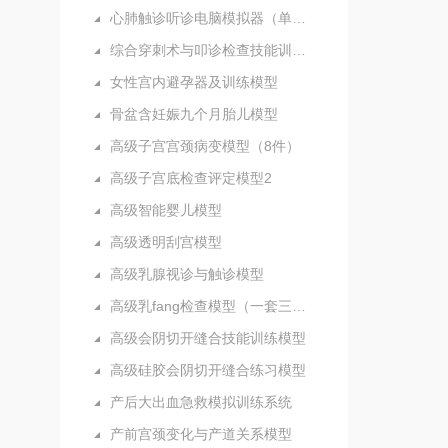
心肺触诊听诊电脑模拟器（单机版）
综合穿刺术与叩诊检查技能训练实验室
女性宫内避孕器及训练模型
骨盆含妊娠九个月胎儿模型
高级子宫宫颈病变模型（8件）
高级子宫底检查评定模型2
高级智能婴儿模型
高级透明刮宫模型
高级乳腺视诊与触诊模型
高级乳fang检查模型（一套三部件）
高级会阴切开缝合技能训练模型
高级硅胶会阴切开缝合练习模型
产后大出血急救模拟训练系统
产前宫颈变化与产道关系模型