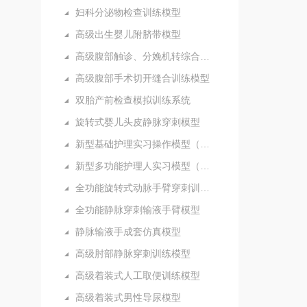
妇科分泌物检查训练模型
高级出生婴儿附脐带模型
高级腹部触诊、分娩机转综合模型
高级腹部手术切开缝合训练模型
双胎产前检查模拟训练系统
旋转式婴儿头皮静脉穿刺模型
新型基础护理实习操作模型（五部件）
新型多功能护理人实习模型（女性）
全功能旋转式动脉手臂穿刺训练模型
全功能静脉穿刺输液手臂模型
静脉输液手成套仿真模型
高级肘部静脉穿刺训练模型
高级着装式人工取便训练模型
高级着装式男性导尿模型