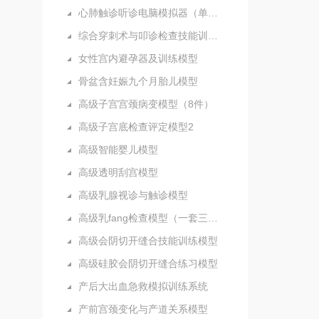
心肺触诊听诊电脑模拟器（单机版）
综合穿刺术与叩诊检查技能训练实验室
女性宫内避孕器及训练模型
骨盆含妊娠九个月胎儿模型
高级子宫宫颈病变模型（8件）
高级子宫底检查评定模型2
高级智能婴儿模型
高级透明刮宫模型
高级乳腺视诊与触诊模型
高级乳fang检查模型（一套三部件）
高级会阴切开缝合技能训练模型
高级硅胶会阴切开缝合练习模型
产后大出血急救模拟训练系统
产前宫颈变化与产道关系模型