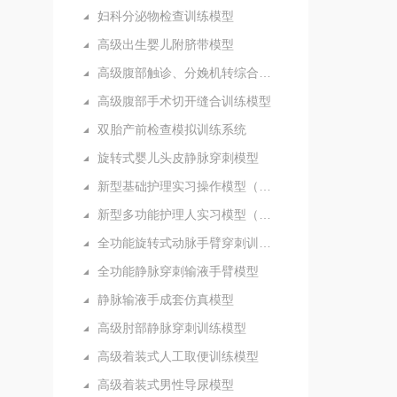
妇科分泌物检查训练模型
高级出生婴儿附脐带模型
高级腹部触诊、分娩机转综合模型
高级腹部手术切开缝合训练模型
双胎产前检查模拟训练系统
旋转式婴儿头皮静脉穿刺模型
新型基础护理实习操作模型（五部件）
新型多功能护理人实习模型（女性）
全功能旋转式动脉手臂穿刺训练模型
全功能静脉穿刺输液手臂模型
静脉输液手成套仿真模型
高级肘部静脉穿刺训练模型
高级着装式人工取便训练模型
高级着装式男性导尿模型