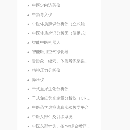
中医定向透药仪
中频导入仪
中医体质辨识分析仪（立式触摸屏）
中医体质辨识分析医（便携式）
智能中医机器人
智能医用空气净化器
舌脉象、经穴、体质辨识采集分析仪（新）
精神压力分析仪
降压仪
干式血尿生化分析仪
干式免疫荧光定量分析仪（CRP）
中医药学虚拟访真实验教学平台
中医头部针灸训练系统
中医头部针灸、按mo综合考评系统