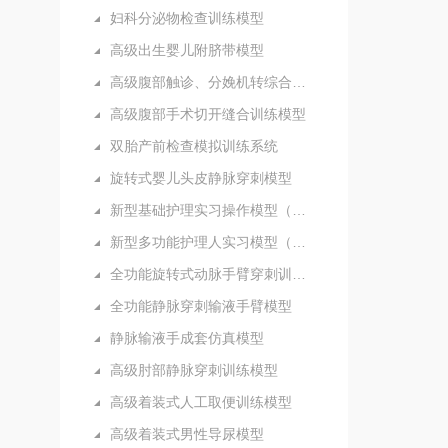
妇科分泌物检查训练模型
高级出生婴儿附脐带模型
高级腹部触诊、分娩机转综合模型
高级腹部手术切开缝合训练模型
双胎产前检查模拟训练系统
旋转式婴儿头皮静脉穿刺模型
新型基础护理实习操作模型（五部件）
新型多功能护理人实习模型（女性）
全功能旋转式动脉手臂穿刺训练模型
全功能静脉穿刺输液手臂模型
静脉输液手成套仿真模型
高级肘部静脉穿刺训练模型
高级着装式人工取便训练模型
高级着装式男性导尿模型