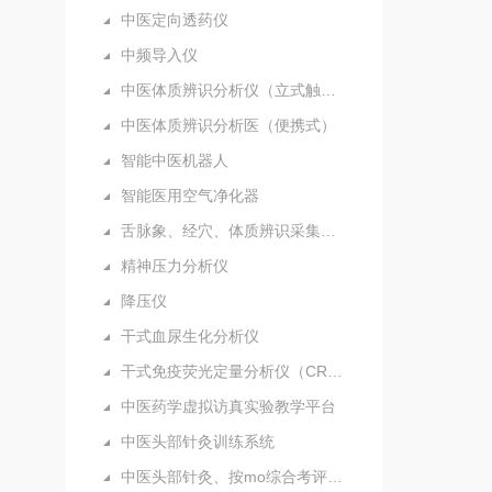
中医定向透药仪
中频导入仪
中医体质辨识分析仪（立式触摸屏）
中医体质辨识分析医（便携式）
智能中医机器人
智能医用空气净化器
舌脉象、经穴、体质辨识采集分析仪（新）
精神压力分析仪
降压仪
干式血尿生化分析仪
干式免疫荧光定量分析仪（CRP）
中医药学虚拟访真实验教学平台
中医头部针灸训练系统
中医头部针灸、按mo综合考评系统