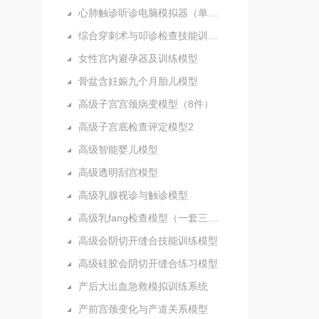
心肺触诊听诊电脑模拟器（单机版）
综合穿刺术与叩诊检查技能训练实验室
女性宫内避孕器及训练模型
骨盆含妊娠九个月胎儿模型
高级子宫宫颈病变模型（8件）
高级子宫底检查评定模型2
高级智能婴儿模型
高级透明刮宫模型
高级乳腺视诊与触诊模型
高级乳fang检查模型（一套三部件）
高级会阴切开缝合技能训练模型
高级硅胶会阴切开缝合练习模型
产后大出血急救模拟训练系统
产前宫颈变化与产道关系模型