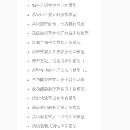
妇科分泌物检查训练模型
高级出生婴儿附脐带模型
高级腹部触诊、分娩机转综合模型
高级腹部手术切开缝合训练模型
双胎产前检查模拟训练系统
旋转式婴儿头皮静脉穿刺模型
新型基础护理实习操作模型（五部件）
新型多功能护理人实习模型（女性）
全功能旋转式动脉手臂穿刺训练模型
全功能静脉穿刺输液手臂模型
静脉输液手成套仿真模型
高级肘部静脉穿刺训练模型
高级着装式人工取便训练模型
高级着装式男性导尿模型