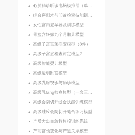
心肺触诊听诊电脑模拟器（单机版）
综合穿刺术与叩诊检查技能训练实验室
女性宫内避孕器及训练模型
骨盆含妊娠九个月胎儿模型
高级子宫宫颈病变模型（8件）
高级子宫底检查评定模型2
高级智能婴儿模型
高级透明刮宫模型
高级乳腺视诊与触诊模型
高级乳fang检查模型（一套三部件）
高级会阴切开缝合技能训练模型
高级硅胶会阴切开缝合练习模型
产后大出血急救模拟训练系统
产前宫颈变化与产道关系模型