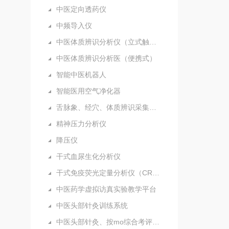
中医定向透药仪
中频导入仪
中医体质辨识分析仪（立式触摸屏）
中医体质辨识分析医（便携式）
智能中医机器人
智能医用空气净化器
舌脉象、经穴、体质辨识采集分析仪（新）
精神压力分析仪
降压仪
干式血尿生化分析仪
干式免疫荧光定量分析仪（CRP）
中医药学虚拟访真实验教学平台
中医头部针灸训练系统
中医头部针灸、按mo综合考评系统