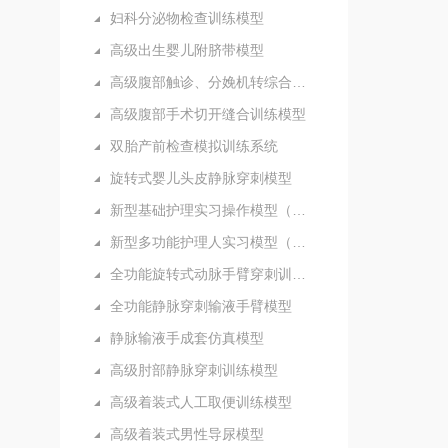
妇科分泌物检查训练模型
高级出生婴儿附脐带模型
高级腹部触诊、分娩机转综合模型
高级腹部手术切开缝合训练模型
双胎产前检查模拟训练系统
旋转式婴儿头皮静脉穿刺模型
新型基础护理实习操作模型（五部件）
新型多功能护理人实习模型（女性）
全功能旋转式动脉手臂穿刺训练模型
全功能静脉穿刺输液手臂模型
静脉输液手成套仿真模型
高级肘部静脉穿刺训练模型
高级着装式人工取便训练模型
高级着装式男性导尿模型