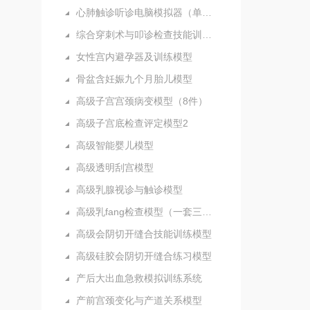
心肺触诊听诊电脑模拟器（单机版）
综合穿刺术与叩诊检查技能训练实验室
女性宫内避孕器及训练模型
骨盆含妊娠九个月胎儿模型
高级子宫宫颈病变模型（8件）
高级子宫底检查评定模型2
高级智能婴儿模型
高级透明刮宫模型
高级乳腺视诊与触诊模型
高级乳fang检查模型（一套三部件）
高级会阴切开缝合技能训练模型
高级硅胶会阴切开缝合练习模型
产后大出血急救模拟训练系统
产前宫颈变化与产道关系模型