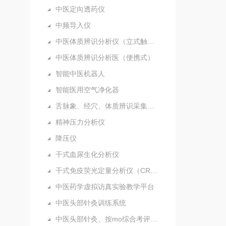
中医定向透药仪
中频导入仪
中医体质辨识分析仪（立式触摸屏）
中医体质辨识分析医（便携式）
智能中医机器人
智能医用空气净化器
舌脉象、经穴、体质辨识采集分析仪（新）
精神压力分析仪
降压仪
干式血尿生化分析仪
干式免疫荧光定量分析仪（CRP）
中医药学虚拟访真实验教学平台
中医头部针灸训练系统
中医头部针灸、按mo综合考评系统