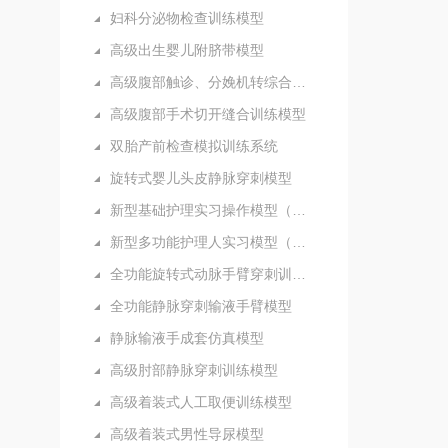
妇科分泌物检查训练模型
高级出生婴儿附脐带模型
高级腹部触诊、分娩机转综合模型
高级腹部手术切开缝合训练模型
双胎产前检查模拟训练系统
旋转式婴儿头皮静脉穿刺模型
新型基础护理实习操作模型（五部件）
新型多功能护理人实习模型（女性）
全功能旋转式动脉手臂穿刺训练模型
全功能静脉穿刺输液手臂模型
静脉输液手成套仿真模型
高级肘部静脉穿刺训练模型
高级着装式人工取便训练模型
高级着装式男性导尿模型