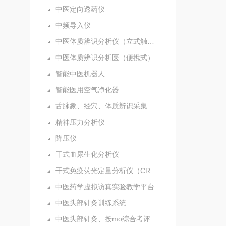
中医定向透药仪
中频导入仪
中医体质辨识分析仪（立式触摸屏）
中医体质辨识分析医（便携式）
智能中医机器人
智能医用空气净化器
舌脉象、经穴、体质辨识采集分析仪（新）
精神压力分析仪
降压仪
干式血尿生化分析仪
干式免疫荧光定量分析仪（CRP）
中医药学虚拟访真实验教学平台
中医头部针灸训练系统
中医头部针灸、按mo综合考评系统