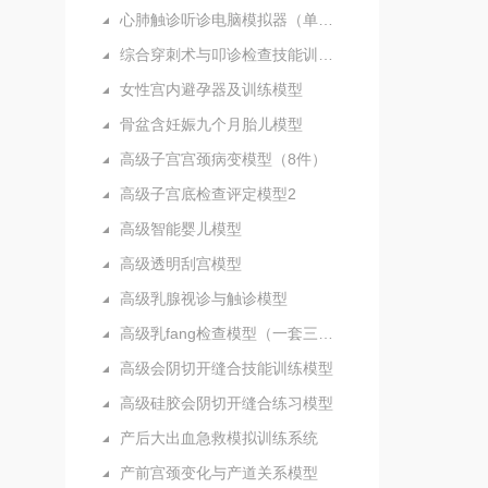
心肺触诊听诊电脑模拟器（单机版）
综合穿刺术与叩诊检查技能训练实验室
女性宫内避孕器及训练模型
骨盆含妊娠九个月胎儿模型
高级子宫宫颈病变模型（8件）
高级子宫底检查评定模型2
高级智能婴儿模型
高级透明刮宫模型
高级乳腺视诊与触诊模型
高级乳fang检查模型（一套三部件）
高级会阴切开缝合技能训练模型
高级硅胶会阴切开缝合练习模型
产后大出血急救模拟训练系统
产前宫颈变化与产道关系模型