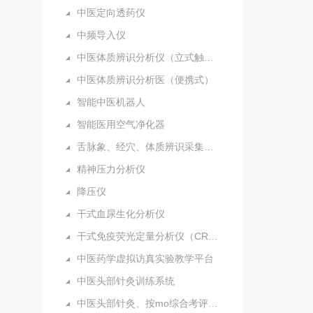
中医定向透药仪
中频导入仪
中医体质辨识分析仪（立式触摸屏）
中医体质辨识分析医（便携式）
智能中医机器人
智能医用空气净化器
舌脉象、经穴、体质辨识采集分析仪（新）
精神压力分析仪
降压仪
干式血尿生化分析仪
干式免疫荧光定量分析仪（CRP）
中医药学虚拟访真实验教学平台
中医头部针灸训练系统
中医头部针灸、按mo综合考评系统