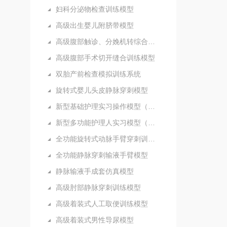
妇科分泌物检查训练模型
高级出生婴儿附脐带模型
高级腹部触诊、分娩机转综合模型
高级腹部手术切开缝合训练模型
双胎产前检查模拟训练系统
旋转式婴儿头皮静脉穿刺模型
新型基础护理实习操作模型（五部件）
新型多功能护理人实习模型（女性）
全功能旋转式动脉手臂穿刺训练模型
全功能静脉穿刺输液手臂模型
静脉输液手成套仿真模型
高级肘部静脉穿刺训练模型
高级着装式人工取便训练模型
高级着装式男性导尿模型