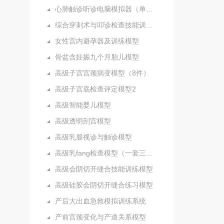
心肺触诊听诊电脑模拟器（单机版）
综合穿刺术与叩诊检查技能训练实验室
女性宫内避孕器及训练模型
骨盆含妊娠九个月胎儿模型
高级子宫宫颈病变模型（8件）
高级子宫底检查评定模型2
高级智能婴儿模型
高级透明刮宫模型
高级乳腺视诊与触诊模型
高级乳fang检查模型（一套三部件）
高级会阴切开缝合技能训练模型
高级硅胶会阴切开缝合练习模型
产后大出血急救模拟训练系统
产前宫颈变化与产道关系模型