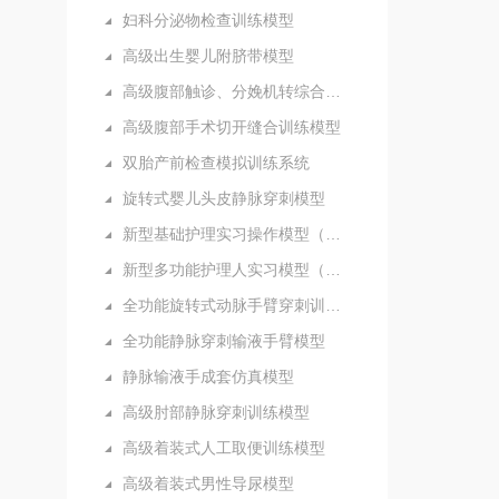
妇科分泌物检查训练模型
高级出生婴儿附脐带模型
高级腹部触诊、分娩机转综合模型
高级腹部手术切开缝合训练模型
双胎产前检查模拟训练系统
旋转式婴儿头皮静脉穿刺模型
新型基础护理实习操作模型（五部件）
新型多功能护理人实习模型（女性）
全功能旋转式动脉手臂穿刺训练模型
全功能静脉穿刺输液手臂模型
静脉输液手成套仿真模型
高级肘部静脉穿刺训练模型
高级着装式人工取便训练模型
高级着装式男性导尿模型