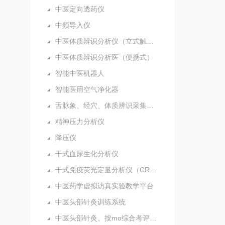
中医定向透药仪
中频导入仪
中医体质辨识分析仪（立式触摸屏）
中医体质辨识分析医（便携式）
智能中医机器人
智能医用空气净化器
舌脉象、经穴、体质辨识采集分析仪（新）
精神压力分析仪
降压仪
干式血尿生化分析仪
干式免疫荧光定量分析仪（CRP）
中医药学虚拟访真实验教学平台
中医头部针灸训练系统
中医头部针灸、按mo综合考评系统