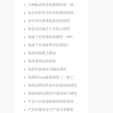
心肺触诊听诊电脑模拟器（单机版）
综合穿刺术与叩诊检查技能训练实验室
女性宫内避孕器及训练模型
骨盆含妊娠九个月胎儿模型
高级子宫宫颈病变模型（8件）
高级子宫底检查评定模型2
高级智能婴儿模型
高级透明刮宫模型
高级乳腺视诊与触诊模型
高级乳fang检查模型（一套三部件）
高级会阴切开缝合技能训练模型
高级硅胶会阴切开缝合练习模型
产后大出血急救模拟训练系统
产前宫颈变化与产道关系模型