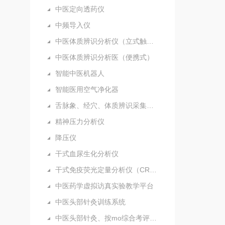
中医定向透药仪
中频导入仪
中医体质辨识分析仪（立式触摸屏）
中医体质辨识分析医（便携式）
智能中医机器人
智能医用空气净化器
舌脉象、经穴、体质辨识采集分析仪（新）
精神压力分析仪
降压仪
干式血尿生化分析仪
干式免疫荧光定量分析仪（CRP）
中医药学虚拟访真实验教学平台
中医头部针灸训练系统
中医头部针灸、按mo综合考评系统