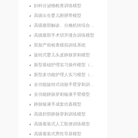
妇科分泌物检查训练模型
高级出生婴儿附脐带模型
高级腹部触诊、分娩机转综合模型
高级腹部手术切开缝合训练模型
双胎产前检查模拟训练系统
旋转式婴儿头皮静脉穿刺模型
新型基础护理实习操作模型（五部件）
新型多功能护理人实习模型（女性）
全功能旋转式动脉手臂穿刺训练模型
全功能静脉穿刺输液手臂模型
静脉输液手成套仿真模型
高级肘部静脉穿刺训练模型
高级着装式人工取便训练模型
高级着装式男性导尿模型