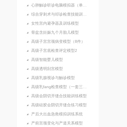
心肺触诊听诊电脑模拟器（单机版）
综合穿刺术与叩诊检查技能训练实验室
女性宫内避孕器及训练模型
骨盆含妊娠九个月胎儿模型
高级子宫宫颈病变模型（8件）
高级子宫底检查评定模型2
高级智能婴儿模型
高级透明刮宫模型
高级乳腺视诊与触诊模型
高级乳fang检查模型（一套三部件）
高级会阴切开缝合技能训练模型
高级硅胶会阴切开缝合练习模型
产后大出血急救模拟训练系统
产前宫颈变化与产道关系模型