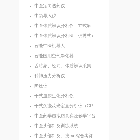
中医定向透药仪
中频导入仪
中医体质辨识分析仪（立式触摸屏）
中医体质辨识分析医（便携式）
智能中医机器人
智能医用空气净化器
舌脉象、经穴、体质辨识采集分析仪（新）
精神压力分析仪
降压仪
干式血尿生化分析仪
干式免疫荧光定量分析仪（CRP）
中医药学虚拟访真实验教学平台
中医头部针灸训练系统
中医头部针灸、按mo综合考评系统