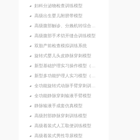
妇科分泌物检查训练模型
高级出生婴儿附脐带模型
高级腹部触诊、分娩机转综合模型
高级腹部手术切开缝合训练模型
双胎产前检查模拟训练系统
旋转式婴儿头皮静脉穿刺模型
新型基础护理实习操作模型（五部件）
新型多功能护理人实习模型（女性）
全功能旋转式动脉手臂穿刺训练模型
全功能静脉穿刺输液手臂模型
静脉输液手成套仿真模型
高级肘部静脉穿刺训练模型
高级着装式人工取便训练模型
高级着装式男性导尿模型