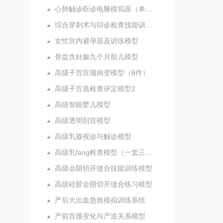
心肺触诊听诊电脑模拟器（单机版）
综合穿刺术与叩诊检查技能训练实验室
女性宫内避孕器及训练模型
骨盆含妊娠九个月胎儿模型
高级子宫宫颈病变模型（8件）
高级子宫底检查评定模型2
高级智能婴儿模型
高级透明刮宫模型
高级乳腺视诊与触诊模型
高级乳fang检查模型（一套三部件）
高级会阴切开缝合技能训练模型
高级硅胶会阴切开缝合练习模型
产后大出血急救模拟训练系统
产前宫颈变化与产道关系模型