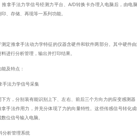
。推拿手法力学信号经测力平台、A/D转换卡办理入电脑后，由电
列印、存储、再现等一系列功能。
：
于测定推拿手法动力学特征的仪器含硬件和软件两部分。其中硬件由
资料进行分析管理，输出并打印结果。
功能及特点：
推拿手法力学信号采集
周下方，分别装有能识别上下、左右、前后三个方向力的应变感测器
推拿手法作用力，并充分体现了力的向量特性。这些传感信号转化成
成数位信号输入电脑。
资料分析管理系统