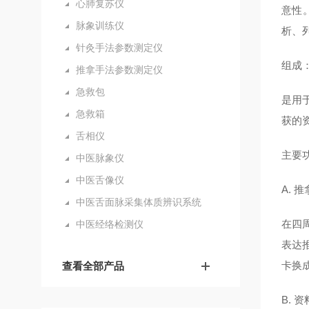
心肺复苏仪
意性
脉象训练仪
析、
针灸手法参数测定仪
组成
推拿手法参数测定仪
急救包
是用
急救箱
获的
舌相仪
主要
中医脉象仪
中医舌像仪
A. 
中医舌面脉采集体质辨识系统
在四
中医经络检测仪
表达
卡换
查看全部产品
B. 