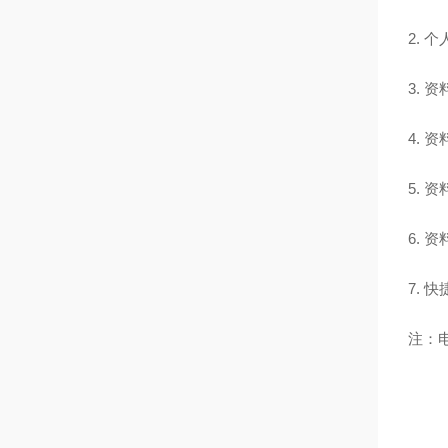
2.
3.
4. 
5.
6.
7. 
注：