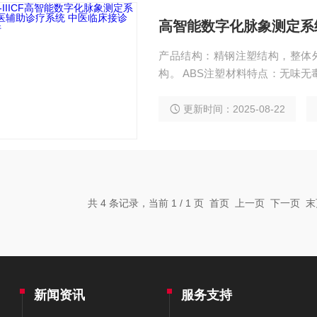
产品结构：精钢注塑结构，整体外
构。 ABS注塑材料特点：无味
抗腐蚀、防尘防水等功能。 材质
连接件拼装；背板与侧脚后部分采
更新时间：2025-08-22
酸洗、磷化、“EPOXY”粉末喷
共 4 条记录，当前 1 / 1 页 首页 上一页 下一页
新闻资讯
服务支持