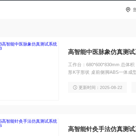
高智能中医脉象仿真测试系
工作台：680*600*830mm 总体
形K字形状 桌前侧脚ABS一体成
无甲醛释放、强度坚韧、不易变形
脚前侧脚、柜体采用专业工程AB
更新时间：2025-08-22
宝钢1.0冷轧钢板经模具冲压，焊
高智能针灸手法仿真测试系