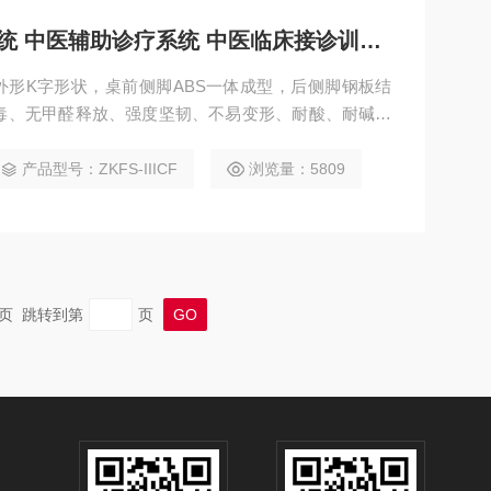
高智能数字化脉象测定系统 中医辅助诊疗系统 中医临床接诊训练软件
形K字形状，桌前侧脚ABS一体成型，后侧脚钢板结
无毒、无甲醛释放、强度坚韧、不易变形、耐酸、耐碱、
：桌脚前侧脚、柜体采用专业工程ABS材料注塑成型，
用宝钢1.0冷轧钢板经模具冲压，焊接成型；经除油、
产品型号：ZKFS-IIICF
浏览量：5809
涂高温固化处理。
 末页 跳转到第
页