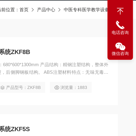
当前位置：
首页
产品中心
中医专科医学教学设备
电话咨询
统ZKF8B
微信咨询
积：680*600*1300mm 产品结构：精钢注塑结构，整体外
型，后侧脚钢板结构。 ABS注塑材料特点：无味无毒、
、耐酸、耐碱、抗腐蚀、防尘防水等功能。 材质：桌
S材料注塑成型，连接件拼装；背板与侧脚后部分采用
产品型号：ZKF8B
浏览量：1883
接成型；
统ZKF5S