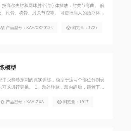
，按高尔夫肘和网球肘个治疗体摆放：肘关节弯曲。 解
、尺骨、桡骨、肘关节腔等。 可进行病人的治疗体位
刺部位：网球肘（肱骨外上踝）；高尔夫肘（肱骨内上
产品型号：KAH/CK20134
浏览量：1727
练模型
部中央静脉穿刺的真实训练，模型于这两个部位分别设
可以进行更换。 1、劲外静脉，颈内静脉，锁骨下静
射软垫，包括正确的周边结构和解剖标记。 3、可以进行
拟球可以在模型上模拟出动脉搏脉搏。 锁骨下解剖模型
产品型号：KAH-ZXA
浏览量：1917