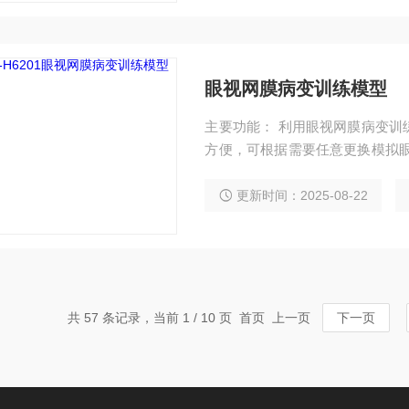
管；髂后上棘、
眼视网膜病变训练模型
主要功能： 利用眼视网膜病变训
方便，可根据需要任意更换模拟眼
内容包括：老年性视网膜黄斑变性
视乳头水肿、视乳头凹陷、轻度
更新时间：2025-08-22
视网膜病变、正常视网膜等14项
共 57 条记录，当前 1 / 10 页 首页 上一页
下一页