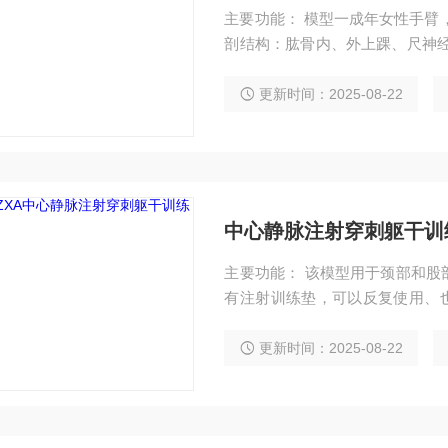
主要功能： 模型一成年女性手臂
剖结构：肱骨内、外上踝、尺神经
摆放，触诊技术。 可进行的穿
踝），按压或穿刺后报警。
更新时间：2025-08-22
中心静脉注射穿刺躯干训
主要功能： 该模型用于颈部和股
有注射训练垫，可以反复使用、也
脉和股静脉。 2、颈部和股部注
长导管的插入训练。 4、脉搏模
更新时间：2025-08-22
股部解剖模型