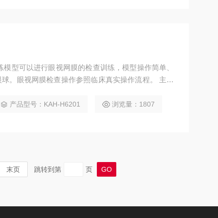
练模型可以进行眼视网膜的检查训练，模型操作简单、
球。眼视网膜检查操作参照临床真实操作流程。 主要
/玻璃疣、视网膜中心静脉闭塞、高血压视网膜病变、
糖尿病视网膜病变、糖尿病视网膜病变、增生性糖尿病
产品型号：KAH-H6201
浏览量：1807
内容。
末页
跳转到第
页