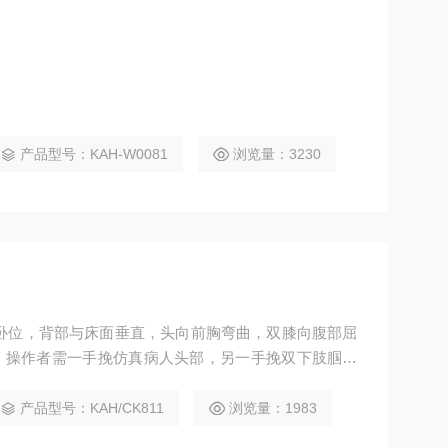
产品型号：KAH-W0081
浏览量：3230
卧位，背部与床面垂直，头向前胸弯曲，双膝向腹部屈
，操作者需一手挽仿真病人头部，另一手挽双下肢腘窝
隙，才能完成穿刺。 腰部组织结构准确、体表标志明
椎弓板、棘突）、骶骨、骶裂孔、骶角、棘上韧带、棘间
产品型号：KAH/CK811
浏览量：1983
，以及由上述组织形成的珠网膜下腔、硬膜外腔、骶