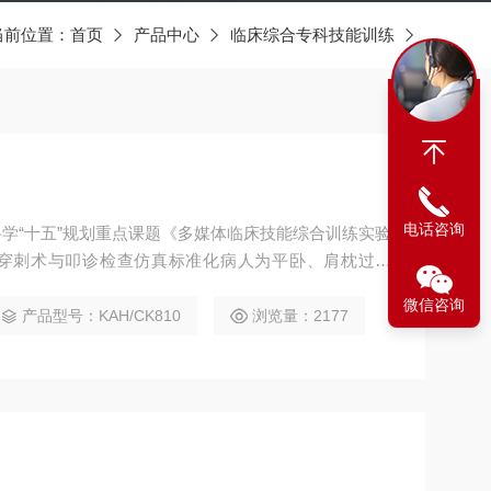
当前位置：
首页
产品中心
临床综合专科技能训练
电话咨询
学“十五”规划重点课题《多媒体临床技能综合训练实验
穿刺术与叩诊检查仿真标准化病人为平卧、肩枕过伸
体，材质为柔韧耐用的高温聚合硅橡胶,锁骨、肋骨、
微信咨询
、胸锁乳头肌、腹股沟韧带等与真正人体解剖位置*，
产品型号：KAH/CK810
浏览量：2177
正确寻找穿刺点。 颈动脉、股动脉的电子搏动；肝